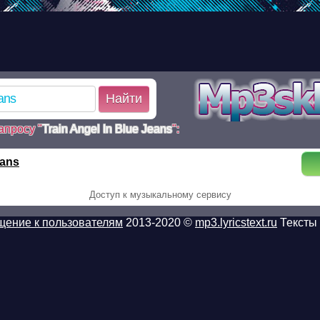
d.ru/poisk.php on line 110 Warning: mkdir(): No such file or dir
k.php on line 110 Warning:
6d2508efbe1aed60c803113_1_poisk.tmp): failed to open stream:
/www/mp3sklad.ru/poisk.php on line 113
Найти
апросу "
Train Angel In Blue Jeans
":
eans
Доступ к музыкальному сервису
ение к пользователям
2013-2020 ©
mp3.lyricstext.ru
Тексты