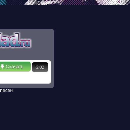
ectory in /ssd/www/mp3sklad.ru/poisk.php on line 110 Warning:
 No such file or directory in /ssd/www/mp3sklad.ru/poisk.php
🡇 Скачать
3:02
 песен