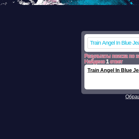
Warning: mkdir(): No such file or directory in /ssd/www/mp3skla
mkdir(): No such file or directory in /ssd/www/mp3sklad.ru/pois
file_put_contents(/ssd/www/mp3sklad.ru/cache/b/b/a/bbae80a8d
on line 112 Warning: chmod(): No such file or directory in /ssd
Результаты поиска по з
Найдено
1
ответ
Train Angel In Blue J
Обращ