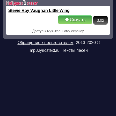
Найдено
1
ответ
Stevie Ray Vaughan Little Wing
🡇 Скачать
3:02
Доступ к музыкальному сервису
Обращение к пользователям
2013-2020 ©
mp3.lyricstext.ru
Тексты песен