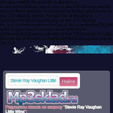
Warning: mkdir(): No such file or directory in
/ssd/www/mp3sklad.ru/poisk.php on line 110 Warning: mkdir():
No such file or directory in /ssd/www/mp3sklad.ru/poisk.php on
line 110 Warning: mkdir(): No such file or directory in
/ssd/www/mp3sklad.ru/poisk.php on line 110 Warning:
file_put_contents(/ssd/www/mp3sklad.ru/cache/f/e/d/fed7315
failed to open stream: No such file or directory in
/ssd/www/mp3sklad.ru/poisk.php on line 112 Warning: chmod():
No such file or directory in /ssd/www/mp3sklad.ru/poisk.php on
line 113
Найти
Результаты поиска по запросу "
Stevie Ray Vaughan
Little Wing
":