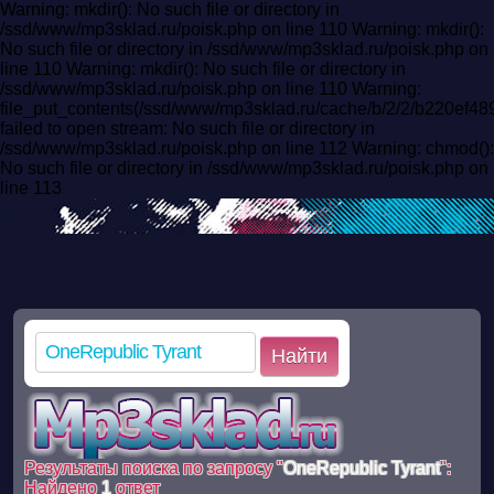
Warning: mkdir(): No such file or directory in
/ssd/www/mp3sklad.ru/poisk.php on line 110 Warning: mkdir():
No such file or directory in /ssd/www/mp3sklad.ru/poisk.php on
line 110 Warning: mkdir(): No such file or directory in
/ssd/www/mp3sklad.ru/poisk.php on line 110 Warning:
file_put_contents(/ssd/www/mp3sklad.ru/cache/b/2/2/b220ef4
failed to open stream: No such file or directory in
/ssd/www/mp3sklad.ru/poisk.php on line 112 Warning: chmod():
No such file or directory in /ssd/www/mp3sklad.ru/poisk.php on
line 113
Найти
Результаты поиска по запросу "
OneRepublic Tyrant
":
Найдено
1
ответ