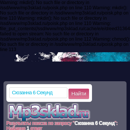
Warning: mkdir(): No such file or directory in
/ssd/www/mp3sklad.ru/poisk.php on line 110 Warning: mkdir():
No such file or directory in /ssd/www/mp3sklad.ru/poisk.php on
line 110 Warning: mkdir(): No such file or directory in
/ssd/www/mp3sklad.ru/poisk.php on line 110 Warning:
file_put_contents(/ssd/www/mp3sklad.ru/cache/e/e/d/eed313
failed to open stream: No such file or directory in
/ssd/www/mp3sklad.ru/poisk.php on line 112 Warning: chmod():
No such file or directory in /ssd/www/mp3sklad.ru/poisk.php on
line 113
Найти
Результаты поиска по запросу "
Сюзанна 6 Секунд
":
Найдено
1
ответ